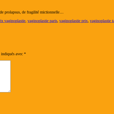
de prolapsus, de fragilité mictionnelle…
rix vaginoplastie
,
vaginoplastie paris
,
vaginoplastie prix
,
vaginoplastie ta
t indiqués avec
*