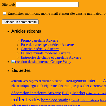
Site web
Enregistrer mon nom, mon e-mail et mon site dans le navigateur
Articles récents
Promo carrelage Auxerre
Pose de carrelage extérieur Auxerre
Carreleur sérieux Auxerre
Faïence murale moderne Auxerre
Entreprise de chape et carrelage Auxerre
Étiquettes
aménagement intérieur A
actualite
aménagement cuisine Auxerre
electronique ego tank
cigarette electronique pas cher
climatisatio
décoration intérieure Auxerre
E-Cig-Market
entretien clima
collectivités
home eco staging
informations
inst
Hérault
referencement prestashop