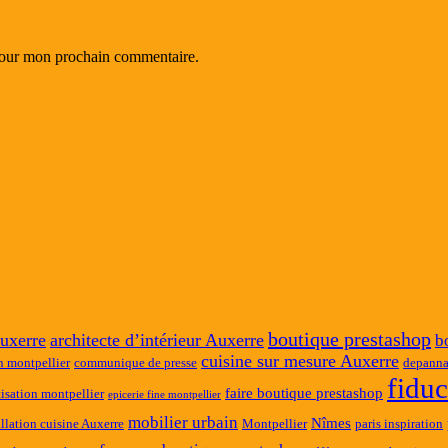
 pour mon prochain commentaire.
boutique prestashop
uxerre
architecte d’intérieur Auxerre
b
cuisine sur mesure Auxerre
n montpellier
communique de presse
depanna
fidu
faire boutique prestashop
tisation montpellier
epicerie fine montpellier
mobilier urbain
Nîmes
allation cuisine Auxerre
Montpellier
paris inspiration