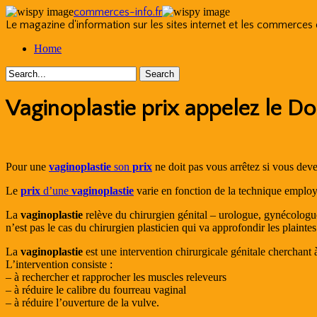
commerces-info.fr
Le magazine d'information sur les sites internet et les commerces
Skip
Home
to
content
Vaginoplastie prix appelez le D
Pour une
vaginoplastie
son
prix
ne doit pas vous arrêtez si vous deve
Le
prix
d’une
vaginoplastie
varie en fonction de la technique employ
La
vaginoplastie
relève du chirurgien génital – urologue, gynécologue
n’est pas le cas du chirurgien plasticien qui va approfondir les plaintes
La
vaginoplastie
est une intervention chirurgicale génitale cherchant
L’intervention consiste :
– à rechercher et rapprocher les muscles releveurs
– à réduire le calibre du fourreau vaginal
– à réduire l’ouverture de la vulve.