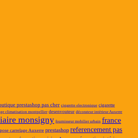
outique prestashop pas cher
cigarette
cigarette electronique
desenvouteur
ge climatisation montpellier
décorateur intérieur Auxerre
ciaire monsigny
france
fournisseur mobilier urbain
referencement pas
prestashop
pose carrelage Auxerre