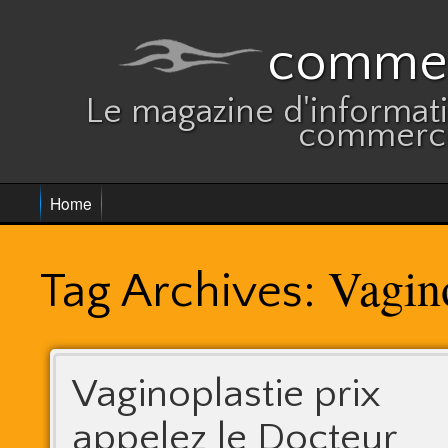
commer
Le magazine d'informatio
commerce
Home
Vagino
Tag Archives:
Vaginoplastie prix
appelez le Docteur