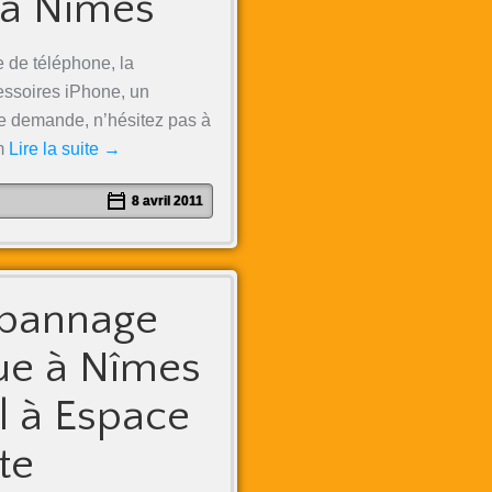
 à Nîmes
 de téléphone, la
cessoires iPhone, un
e demande, n’hésitez pas à
m
Lire la suite
→
8 avril 2011
épannage
ue à Nîmes
l à Espace
te