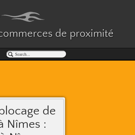
es commerces de proximité
blocage de
à Nîmes :