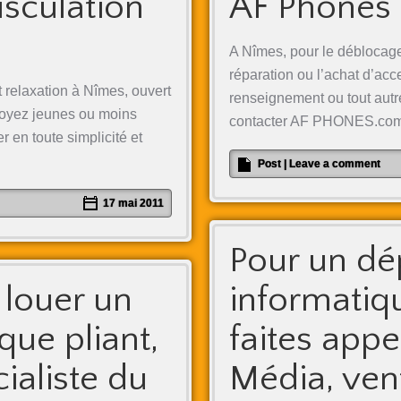
usculation
AF Phones
A Nîmes, pour le déblocage
réparation ou l’achat d’ac
 relaxation à Nîmes, ouvert
renseignement ou tout autr
 soyez jeunes ou moins
contacter AF PHONES.co
 en toute simplicité et
Post
|
Leave a comment
17 mai 2011
Pour un d
 louer un
informatiq
que pliant,
faites appe
cialiste du
Média, ven