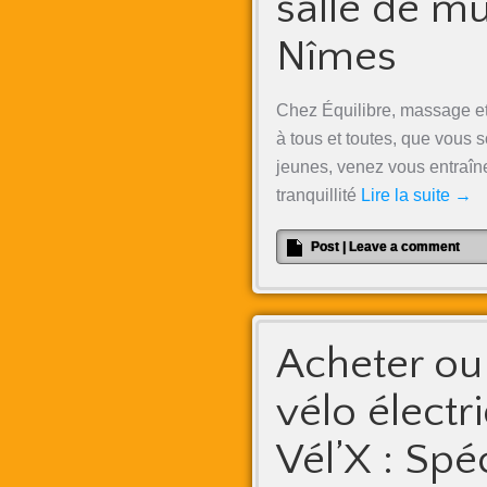
salle de m
Nîmes
Chez Équilibre, massage et
à tous et toutes, que vous
jeunes, venez vous entraîner
tranquillité
Lire la suite
→
Post
|
Leave a comment
Acheter ou
vélo électri
Vél’X : Spé