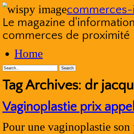
commerces-i
Le magazine d'information s
commerces de proximité
Skip
Home
to
content
Tag Archives:
dr jacq
Vaginoplastie prix appe
Pour une vaginoplastie son p