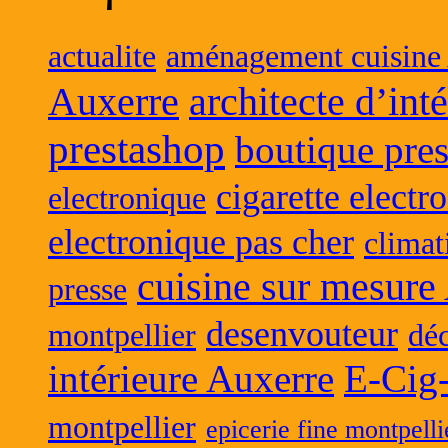
actualite
aménagement cuisine
Auxerre
architecte d’int
prestashop
boutique pres
cigarette electr
electronique
electronique pas cher
climat
cuisine sur mesure
presse
desenvouteur
montpellier
déc
intérieure Auxerre
E-Cig
montpellier
epicerie fine montpelli