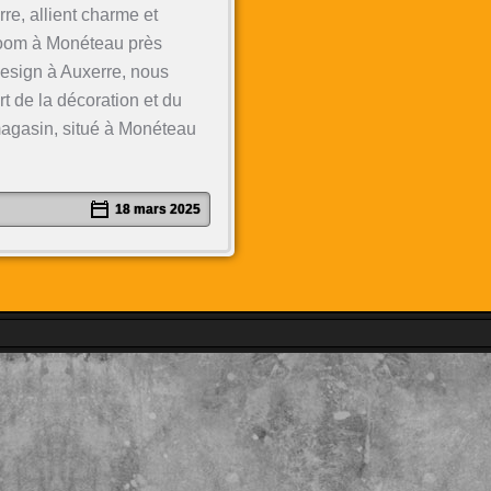
re, allient charme et
wroom à Monéteau près
sign à Auxerre, nous
t de la décoration et du
magasin, situé à Monéteau
18 mars 2025