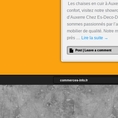
Les chaises en cuir à Auxer
confort, visitez notre sho
d’Auxerre Chez Es-Deco-De
sommes passionnés par l’ar
mobilier de qualité. Notre 
près …
Lire la suite
→
Post
|
Leave a comment
commerces-info.fr