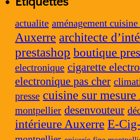
Étiquettes
actualite
aménagement cuisine
Auxerre
architecte d’int
prestashop
boutique pres
cigarette electr
electronique
electronique pas cher
climat
cuisine sur mesure
presse
desenvouteur
montpellier
déc
intérieure Auxerre
E-Cig
montpellier
epicerie fine montpelli