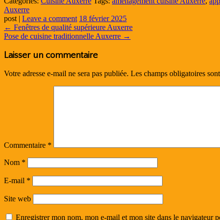
Categories:
Cuisine Auxerre
Tags:
aménagement cuisine Auxerre
,
app
Auxerre
post
|
Leave a comment
18 février 2025
←
Fenêtres de qualité supérieure Auxerre
Pose de cuisine traditionnelle Auxerre
→
Laisser un commentaire
Votre adresse e-mail ne sera pas publiée.
Les champs obligatoires son
Commentaire
*
Nom
*
E-mail
*
Site web
Enregistrer mon nom, mon e-mail et mon site dans le navigateur