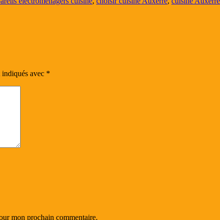
areils électroménagers cuisine
,
choisir cuisine Auxerre
,
cuisine Auxerre
t indiqués avec
*
 pour mon prochain commentaire.