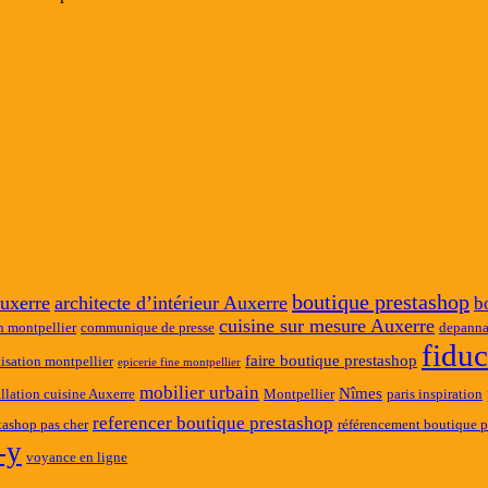
boutique prestashop
uxerre
architecte d’intérieur Auxerre
b
cuisine sur mesure Auxerre
n montpellier
communique de presse
depanna
fidu
faire boutique prestashop
tisation montpellier
epicerie fine montpellier
mobilier urbain
Nîmes
allation cuisine Auxerre
Montpellier
paris inspiration
referencer boutique prestashop
tashop pas cher
référencement boutique p
-y
voyance en ligne