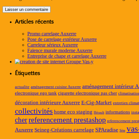
Articles récents
Promo carrelage Auxerre
Pose de carrelage extérieur Auxerre
Carreleur sérieux Auxerre
Faïence murale moderne Auxerre
Entreprise de chape et carrelage Auxerre
Étiquettes
aménagement intérieur A
actualite
aménagement cuisine Auxerre
electronique ego tank
cigarette electronique pas cher
climatisatio
décoration intérieure Auxerre
E-Cig-Market
entretien clima
collectivités
home eco staging
informations
inst
Hérault
referencement prestashop
cher
referencement pres
vas
Auxerre
SPAradise
Seineg-Créations carrelage
Sète