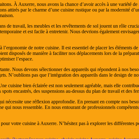
uhaitons. À Auxerre, nous avons la chance d’avoir accès à une variété d
yons attirés par le charme d’une cuisine rustique ou par la modernité d’
 maison.
 de travail, les meubles et les revêtements de sol jouent un rôle crucial 
temporaine et est facile à entretenir. Nous devrions également envisage
à l’ergonomie de notre cuisine. Il est essentiel de placer les éléments de
 soient disposés de manière à faciliter nos déplacements lors de la préparat
ptimiser l’espace.
tante. Nous devons sélectionner des appareils qui répondent à nos beso
ts. N’oublions pas que l’intégration des appareils dans le design de not
e cuisine bien éclairée est non seulement agréable, mais elle contribue
spots encastrés, des suspensions au-dessus du plan de travail et des fen
ui nécessite une réflexion approfondie. En prenant en compte nos besoins,
ine qui nous ressemble. En nous entourant de professionnels compétents,
pour votre cuisine à Auxerre. N’hésitez pas à explorer les différentes po