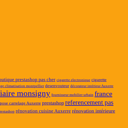
outique prestashop pas cher
cigarette
cigarette electronique
desenvouteur
ge climatisation montpellier
décorateur intérieur Auxerre
ciaire monsigny
france
fournisseur mobilier urbain
referencement pas
prestashop
pose carrelage Auxerre
rénovation intérieure
rénovation cuisine Auxerre
restashop