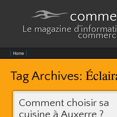
commer
Le magazine d'informatio
commerce
Home
Éclai
Tag Archives:
Comment choisir sa
cuisine à Auxerre ?