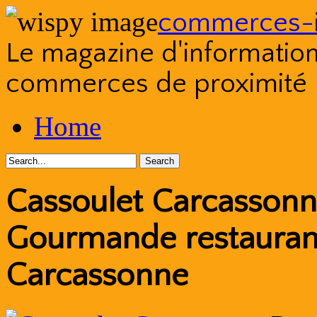
commerces-i
Le magazine d'information s
commerces de proximité
Skip
Home
to
content
Cassoulet Carcassonn
Gourmande restaurant
Carcassonne