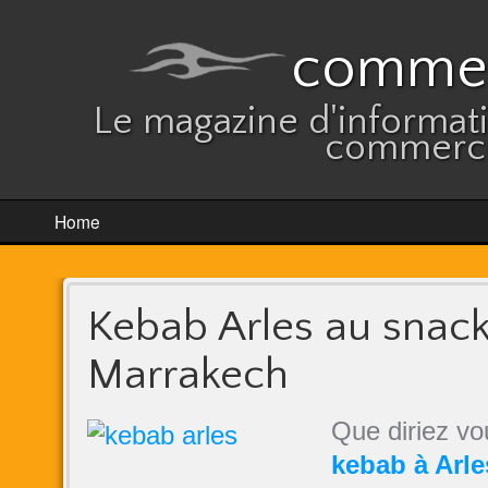
commer
Le magazine d'informatio
commerce
Home
Kebab Arles au snac
Marrakech
Que diriez vo
kebab à Arle