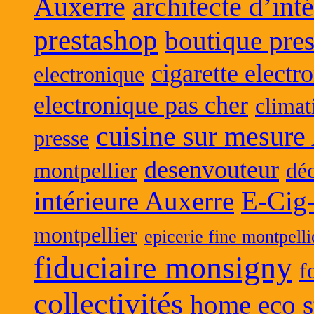
Auxerre
architecte d’int
prestashop
boutique pres
cigarette electr
electronique
electronique pas cher
climat
cuisine sur mesure
presse
desenvouteur
montpellier
déc
intérieure Auxerre
E-Cig
montpellier
epicerie fine montpelli
fiduciaire monsigny
f
collectivités
home eco s