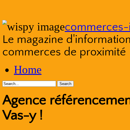
commerces-i
Le magazine d'information s
commerces de proximité
Skip
Home
to
content
Agence référencement
Vas-y !