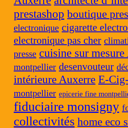
Auxerre
architecte d’int
prestashop
boutique pres
cigarette electr
electronique
electronique pas cher
climat
cuisine sur mesure
presse
desenvouteur
montpellier
déc
intérieure Auxerre
E-Cig
montpellier
epicerie fine montpelli
fiduciaire monsigny
f
collectivités
home eco s