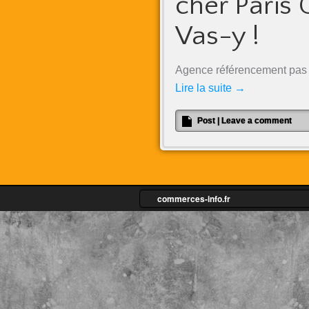
cher Paris
Vas-y !
Agence référencement pas 
Lire la suite
→
Post
|
Leave a comment
commerces-info.fr