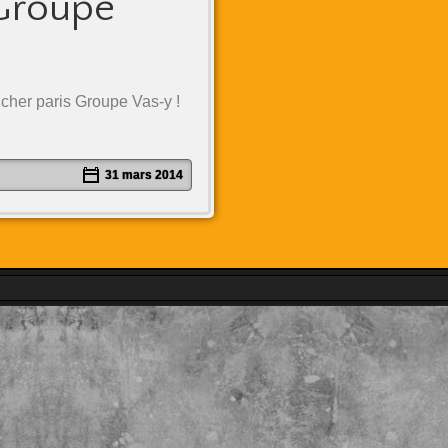
 Groupe
cher paris Groupe Vas-y !
31 mars 2014