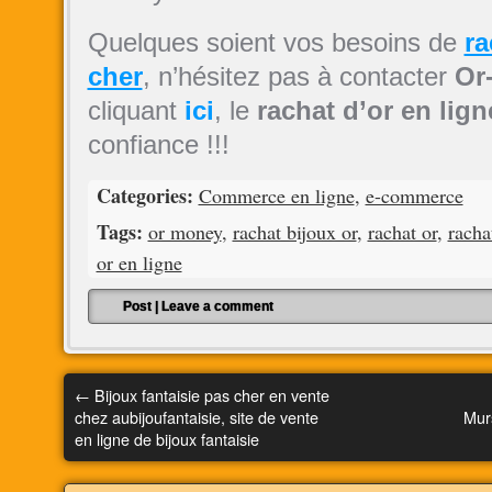
Quelques soient vos besoins de
ra
cher
, n’hésitez pas à contacter
Or
cliquant
ici
, le
rachat d’or en lign
confiance !!!
Categories:
Commerce en ligne
,
e-commerce
Tags:
or money
,
rachat bijoux or
,
rachat or
,
racha
or en ligne
Post
|
Leave a comment
←
Bijoux fantaisie pas cher en vente
chez aubijoufantaisie, site de vente
Mur
en ligne de bijoux fantaisie