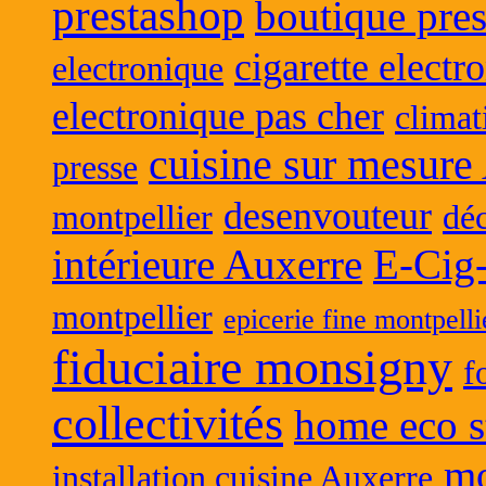
prestashop
boutique pres
cigarette electr
electronique
electronique pas cher
climat
cuisine sur mesure
presse
desenvouteur
montpellier
déc
intérieure Auxerre
E-Cig
montpellier
epicerie fine montpelli
fiduciaire monsigny
f
collectivités
home eco s
mo
installation cuisine Auxerre