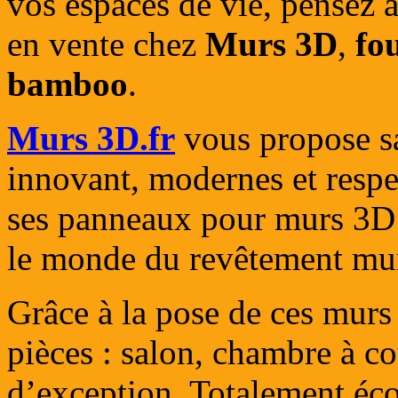
vos espaces de vie, pensez 
en vente chez
Murs 3D
,
fo
bamboo
.
Murs 3D.fr
vous propose 
innovant, modernes et resp
ses panneaux pour murs 3
le monde du revêtement mur
Grâce à la pose de ces mur
pièces : salon, chambre à c
d’exception. Totalement éco