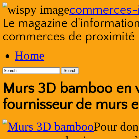
commerces-i
Le magazine d'information s
commerces de proximité
Skip
Home
to
content
Murs 3D bamboo en v
fournisseur de murs
Pour don