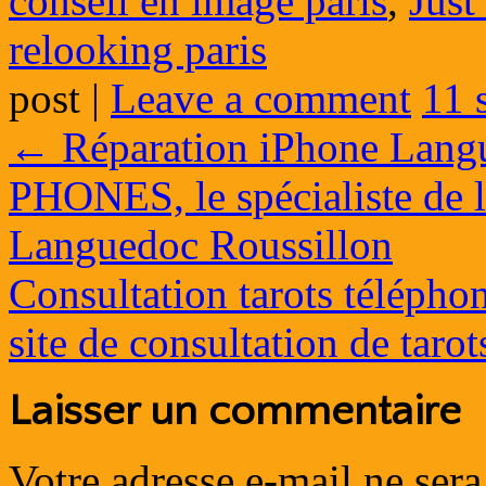
conseil en image paris
,
Just
relooking paris
post
|
Leave a comment
11 
←
Réparation iPhone Langu
PHONES, le spécialiste de l
Languedoc Roussillon
Consultation tarots télépho
site de consultation de taro
Laisser un commentaire
Votre adresse e-mail ne sera