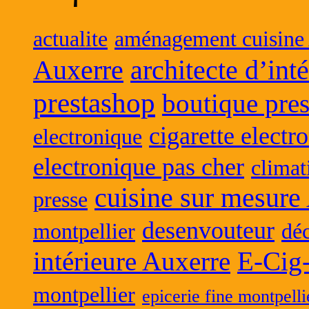
actualite
aménagement cuisine
Auxerre
architecte d’int
prestashop
boutique pres
cigarette electr
electronique
electronique pas cher
climat
cuisine sur mesure
presse
desenvouteur
montpellier
déc
intérieure Auxerre
E-Cig
montpellier
epicerie fine montpelli