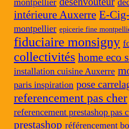
desenvouteur
montpellier
déc
intérieure Auxerre
E-Cig
montpellier
epicerie fine montpelli
fiduciaire monsigny
f
collectivités
home eco s
mo
installation cuisine Auxerre
pose carrela
paris inspiration
referencement pas cher
referencement prestashop pas c
prestashop
référencement bo