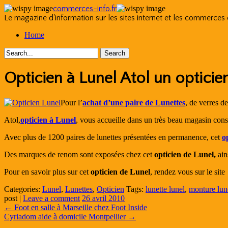
commerces-info.fr
Le magazine d'information sur les sites internet et les commerces
Skip
Home
to
content
Opticien à Lunel Atol un opticie
Pour l’
achat d’une paire de Lunettes
, de verres d
Atol,
opticien à Lunel
, vous accueille dans un très beau magasin cons
Avec plus de 1200 paires de lunettes présentées en permanence, cet
o
Des marques de renom sont exposées chez cet
opticien de Lunel,
ain
Pour en savoir plus sur cet
opticien de Lunel
, rendez vous sur le site
Categories:
Lunel
,
Lunettes
,
Opticien
Tags:
lunette lunel
,
monture lun
post
|
Leave a comment
26 avril 2010
←
Foot en salle à Marseille chez Foot Inside
Cyriadom aide à domicile Montpellier
→