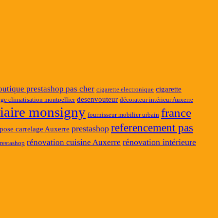
outique prestashop pas cher
cigarette
cigarette electronique
desenvouteur
ge climatisation montpellier
décorateur intérieur Auxerre
ciaire monsigny
france
fournisseur mobilier urbain
referencement pas
prestashop
pose carrelage Auxerre
rénovation intérieure
rénovation cuisine Auxerre
restashop