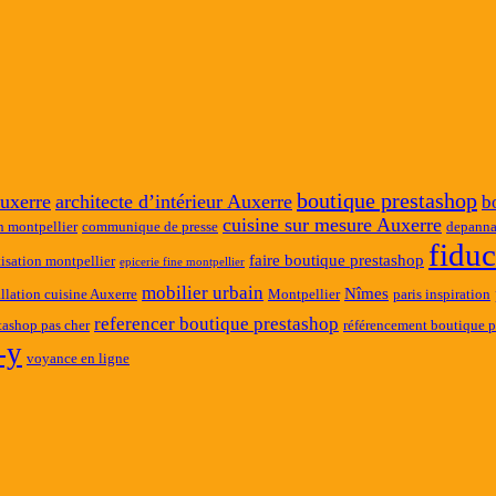
boutique prestashop
uxerre
architecte d’intérieur Auxerre
b
cuisine sur mesure Auxerre
n montpellier
communique de presse
depanna
fidu
faire boutique prestashop
tisation montpellier
epicerie fine montpellier
mobilier urbain
Nîmes
allation cuisine Auxerre
Montpellier
paris inspiration
referencer boutique prestashop
tashop pas cher
référencement boutique p
-y
voyance en ligne