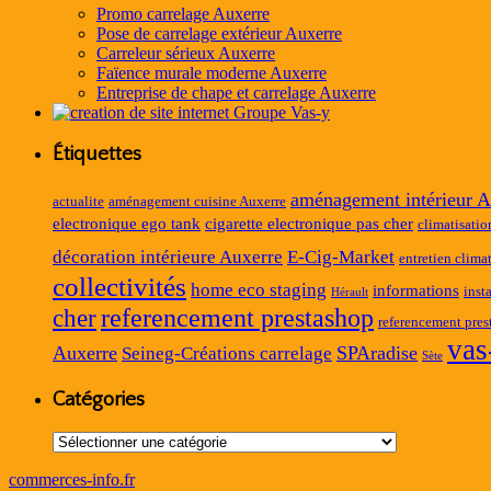
Promo carrelage Auxerre
Pose de carrelage extérieur Auxerre
Carreleur sérieux Auxerre
Faïence murale moderne Auxerre
Entreprise de chape et carrelage Auxerre
Étiquettes
aménagement intérieur A
actualite
aménagement cuisine Auxerre
electronique ego tank
cigarette electronique pas cher
climatisatio
décoration intérieure Auxerre
E-Cig-Market
entretien clima
collectivités
home eco staging
informations
inst
Hérault
referencement prestashop
cher
referencement pres
vas
Auxerre
SPAradise
Seineg-Créations carrelage
Sète
Catégories
Catégories
commerces-info.fr