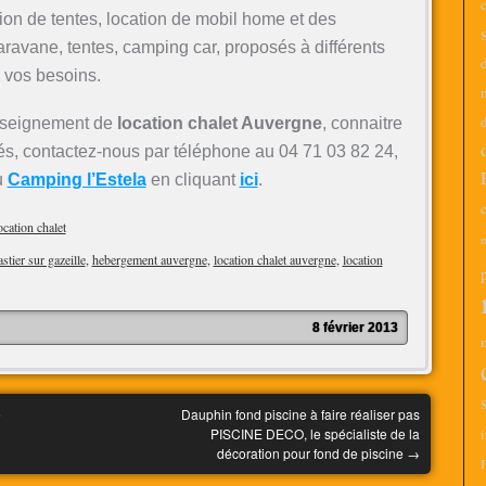
tion de tentes, location de mobil home et des
avane, tentes, camping car, proposés à différents
 vos besoins.
d
nseignement de
location chalet Auvergne
, connaitre
lités, contactez-nous par téléphone au 04 71 03 82 24,
du
Camping l’Estela
en cliquant
ici
.
c
cation chalet
m
tier sur gazeille
,
hebergement auvergne
,
location chalet auvergne
,
location
8 février 2013
e
Dauphin fond piscine à faire réaliser pas
PISCINE DECO, le spécialiste de la
i
décoration pour fond de piscine
→