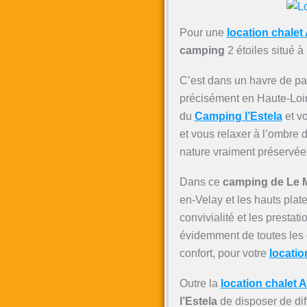
Pour une
location chale
camping
2 étoiles situé à
C’est dans un havre de pai
précisément en Haute-Loir
du
Camping l’Estela
et vo
et vous relaxer à l’ombre
nature vraiment préservée
Dans ce
camping de Le M
en-Velay et les hauts pla
convivialité et les prestat
évidemment de toutes les 
confort, pour votre
locatio
Outre la
location chalet 
l’Estela
de disposer de dif