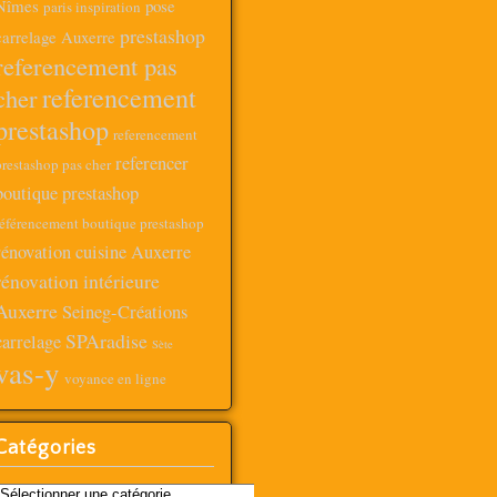
Nîmes
pose
paris inspiration
prestashop
carrelage Auxerre
referencement pas
referencement
cher
prestashop
referencement
referencer
prestashop pas cher
boutique prestashop
référencement boutique prestashop
rénovation cuisine Auxerre
rénovation intérieure
Auxerre
Seineg-Créations
SPAradise
carrelage
Sète
vas-y
voyance en ligne
Catégories