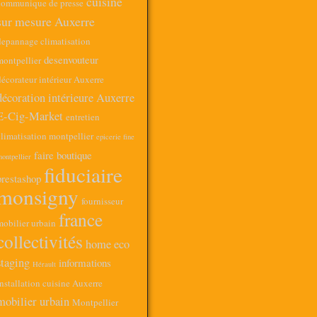
cuisine
communique de presse
sur mesure Auxerre
depannage climatisation
desenvouteur
montpellier
écorateur intérieur Auxerre
décoration intérieure Auxerre
E-Cig-Market
entretien
limatisation montpellier
epicerie fine
faire boutique
ontpellier
fiduciaire
prestashop
monsigny
fournisseur
france
mobilier urbain
collectivités
home eco
staging
informations
Hérault
nstallation cuisine Auxerre
mobilier urbain
Montpellier