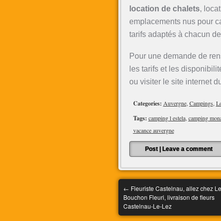
location de chalets
, loca
emplacements nus pour car
tarifs adaptés à chacun de
Pour une demande de re
les tarifs et les disponibi
ou visiter le site internet 
Categories:
Auvergne
,
Campings
,
Lo
Tags:
camping l estela
,
camping monas
vacance auvergne
Post
|
Leave a comment
←
Fleuriste Castelnau, allez chez L
Bouchon Fleuri, livraison de fleurs
Castelnau-Le-Lez