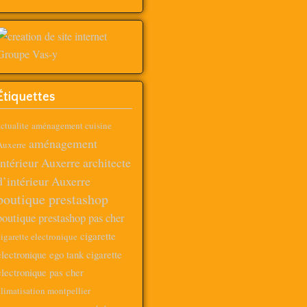
Étiquettes
ctualite
aménagement cuisine
aménagement
Auxerre
intérieur Auxerre
architecte
d’intérieur Auxerre
boutique prestashop
boutique prestashop pas cher
cigarette
igarette electronique
electronique ego tank
cigarette
electronique pas cher
limatisation montpellier