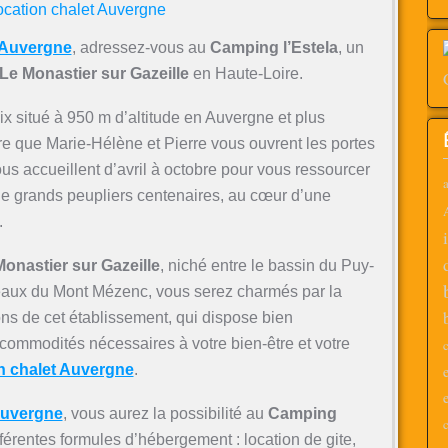
t Auvergne
, adressez-vous au
Camping l’Estela
, un
Le Monastier sur Gazeille
en Haute-Loire.
x situé à 950 m d’altitude en Auvergne et plus
e que Marie-Hélène et Pierre vous ouvrent les portes
us accueillent d’avril à octobre pour vous ressourcer
a
 de grands peupliers centenaires, au cœur d’une
.
onastier sur Gazeille
, niché entre le bassin du Puy-
teaux du Mont Mézenc, vous serez charmés par la
ions de cet établissement, qui dispose bien
commodités nécessaires à votre bien-être et votre
c
n chalet Auvergne
.
Auvergne
, vous aurez la possibilité au
Camping
c
férentes formules d’hébergement : location de gite,