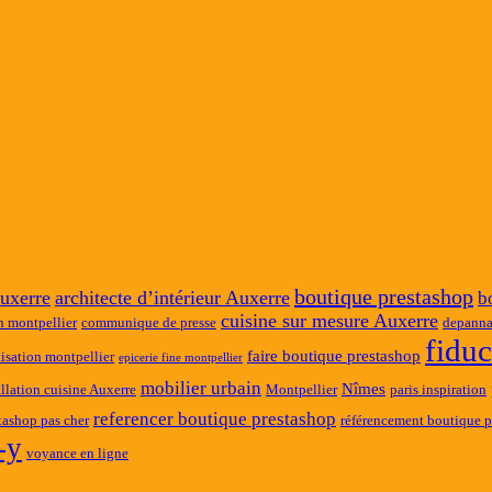
boutique prestashop
uxerre
architecte d’intérieur Auxerre
b
cuisine sur mesure Auxerre
n montpellier
communique de presse
depanna
fidu
faire boutique prestashop
tisation montpellier
epicerie fine montpellier
mobilier urbain
Nîmes
allation cuisine Auxerre
Montpellier
paris inspiration
referencer boutique prestashop
tashop pas cher
référencement boutique p
-y
voyance en ligne