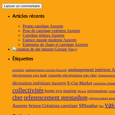
Articles récents
Promo carrelage Auxerre
Pose de carrelage extérieur Auxerre
Carreleur sérieux Auxerre
Faïence murale moderne Auxerre
Entreprise de chape et carrelage Auxerre
Étiquettes
aménagement intérieur A
actualite
aménagement cuisine Auxerre
electronique ego tank
cigarette electronique pas cher
climatisatio
décoration intérieure Auxerre
E-Cig-Market
entretien clima
collectivités
home eco staging
informations
inst
Hérault
referencement prestashop
cher
referencement pres
vas
Auxerre
SPAradise
Seineg-Créations carrelage
Sète