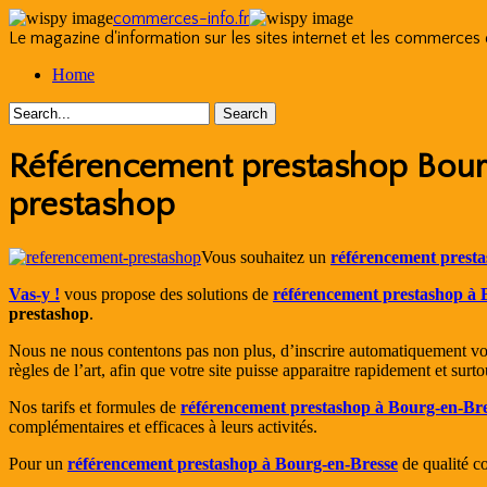
commerces-info.fr
Le magazine d'information sur les sites internet et les commerces
Skip
Home
to
content
Référencement prestashop Bourg
prestashop
Vous souhaitez un
référencement prest
Vas-y !
vous propose des solutions de
référencement prestashop à 
prestashop
.
Nous ne nous contentons pas non plus, d’inscrire automatiquement votr
règles de l’art, afin que votre site puisse apparaitre rapidement et su
Nos tarifs et formules de
référencement prestashop à Bourg-en-Br
complémentaires et efficaces à leurs activités.
Pour un
référencement prestashop à Bourg-en-Bresse
de qualité c