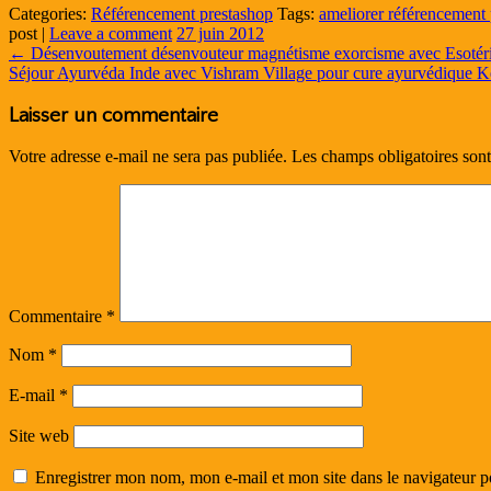
Categories:
Référencement prestashop
Tags:
ameliorer référencement
post
|
Leave a comment
27 juin 2012
←
Désenvoutement désenvouteur magnétisme exorcisme avec Esotér
Séjour Ayurvéda Inde avec Vishram Village pour cure ayurvédique K
Laisser un commentaire
Votre adresse e-mail ne sera pas publiée.
Les champs obligatoires son
Commentaire
*
Nom
*
E-mail
*
Site web
Enregistrer mon nom, mon e-mail et mon site dans le navigateur