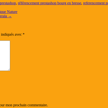
 prestashop
,
référencement prestashop bourg en bresse
,
referencement p
ique Nature
erala
→
t indiqués avec
*
 pour mon prochain commentaire.