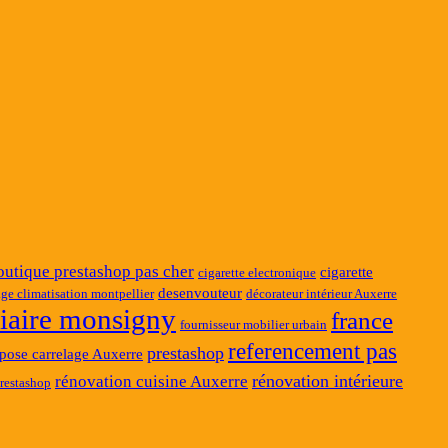
outique prestashop pas cher
cigarette
cigarette electronique
desenvouteur
ge climatisation montpellier
décorateur intérieur Auxerre
ciaire monsigny
france
fournisseur mobilier urbain
referencement pas
prestashop
pose carrelage Auxerre
rénovation intérieure
rénovation cuisine Auxerre
restashop