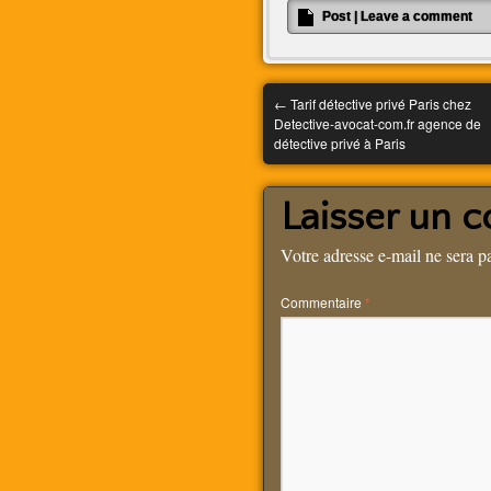
Post
|
Leave a comment
←
Tarif détective privé Paris chez
Detective-avocat-com.fr agence de
détective privé à Paris
Laisser un 
Votre adresse e-mail ne sera p
Commentaire
*