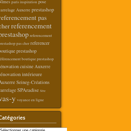
Nîmes
pose
paris inspiration
prestashop
carrelage Auxerre
referencement pas
referencement
cher
prestashop
referencement
referencer
prestashop pas cher
boutique prestashop
référencement boutique prestashop
rénovation cuisine Auxerre
rénovation intérieure
Auxerre
Seineg-Créations
SPAradise
carrelage
Sète
vas-y
voyance en ligne
Catégories