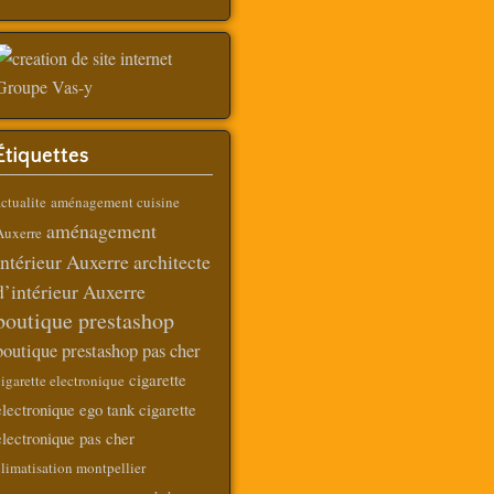
Étiquettes
ctualite
aménagement cuisine
aménagement
Auxerre
intérieur Auxerre
architecte
d’intérieur Auxerre
boutique prestashop
boutique prestashop pas cher
cigarette
igarette electronique
electronique ego tank
cigarette
electronique pas cher
limatisation montpellier