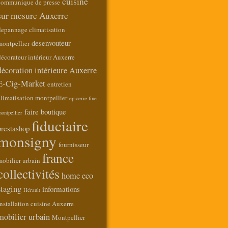
cuisine
communique de presse
sur mesure Auxerre
depannage climatisation
desenvouteur
montpellier
écorateur intérieur Auxerre
décoration intérieure Auxerre
E-Cig-Market
entretien
limatisation montpellier
epicerie fine
faire boutique
ontpellier
fiduciaire
prestashop
monsigny
fournisseur
france
mobilier urbain
collectivités
home eco
staging
informations
Hérault
nstallation cuisine Auxerre
mobilier urbain
Montpellier