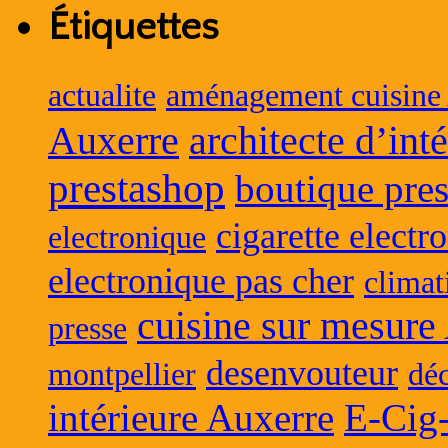
Étiquettes
actualite
aménagement cuisine
Auxerre
architecte d’int
prestashop
boutique pres
cigarette electr
electronique
electronique pas cher
climat
cuisine sur mesure
presse
desenvouteur
montpellier
déc
intérieure Auxerre
E-Cig