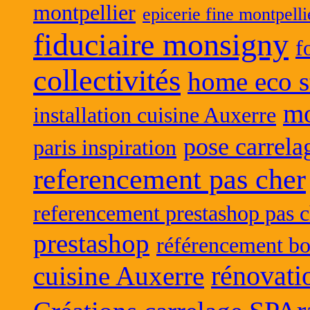
montpellier
epicerie fine montpelli
fiduciaire monsigny
f
collectivités
home eco s
mo
installation cuisine Auxerre
pose carrela
paris inspiration
referencement pas cher
referencement prestashop pas c
prestashop
référencement bo
rénovati
cuisine Auxerre