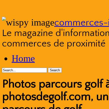
commerces-i
Le magazine d'information s
commerces de proximité
Skip
Home
to
content
Photos parcours golf 
photosdegolf.com, u