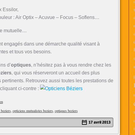
x Essilor,
couleur : Air Optix – Acuvue – Focus – Soflens…
tre mutuelle…
d
t engagés dans une démarche qualité visant à
ntes et tous vos besoins.
c
ns d’
optiques
, n’hésitez pas à vous rendre chez les
m
ziers
, qui vous réserveront un accueil des plus
 pertinents. Retrouvez aussi toutes les prestations de
cliquant ci-contre :
en
 beziers
,
opticiens mutualistes beziers
,
optiques beziers
i
17 avril 2013