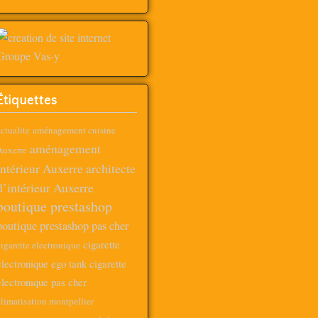
Étiquettes
ctualite
aménagement cuisine
aménagement
Auxerre
intérieur Auxerre
architecte
d’intérieur Auxerre
boutique prestashop
boutique prestashop pas cher
cigarette
igarette electronique
electronique ego tank
cigarette
electronique pas cher
limatisation montpellier