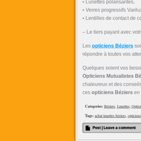
• Lunettes polarisantes,
• Verres progressifs Varilu
• Lentilles de contact de 
– Le tiers payant avec vo
Les
opticiens Béziers
son
répondre à toutes vos atte
Quelques soient vos besoi
Opticiens Mutualistes Bé
chaleureux et des conseils
ces
opticiens Béziers
en 
Categories:
Béziers
,
Lunettes
,
Optici
Tags:
achat lunettes béziers
,
opticiens
Post
|
Leave a comment