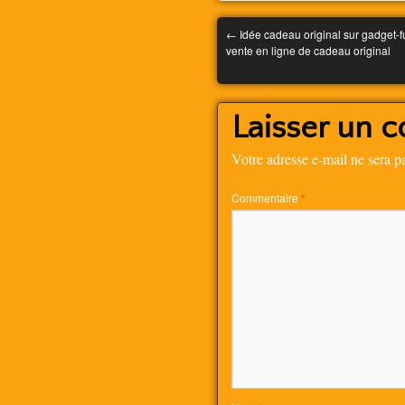
←
Idée cadeau original sur gadget-f
vente en ligne de cadeau original
Laisser un 
Votre adresse e-mail ne sera p
Commentaire
*