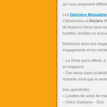
qui vous proposent différe
Les
Opticiens Mutualist
Clémenceau et
Béziers
Mo
de toujours mieux vous sat
lunettes, lentilles ou tout
Retrouvez dans nos magas
engagements et les nomb
– La 2ème paire offerte, à
en magasin).
– Des devis clairs et détai
mutuelle ainsi que le rest
Des spécificités :
• Lunettes de soleil de m
– Dolce Gabbana – Dior,