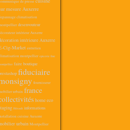
cuisine
communique de presse
sur mesure Auxerre
depannage climatisation
desenvouteur
montpellier
écorateur intérieur Auxerre
décoration intérieure Auxerre
E-Cig-Market
entretien
limatisation montpellier
epicerie fine
faire boutique
ontpellier
fiduciaire
prestashop
monsigny
fournisseur
france
mobilier urbain
collectivités
home eco
staging
informations
Hérault
nstallation cuisine Auxerre
mobilier urbain
Montpellier