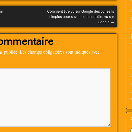
un
Comment être vu sur Google des conseils
simples pour savoir comment être vu sur
Google
→
commentaire
*
as publiée.
Les champs obligatoires sont indiqués avec