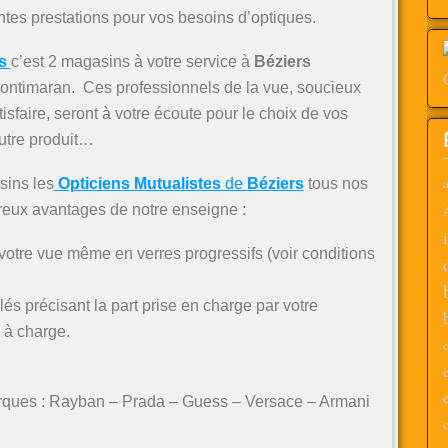
ntes prestations pour vos besoins d’optiques.
es
c’est 2 magasins à votre service à
Béziers
ntimaran. Ces professionnels de la vue, soucieux
isfaire, seront à votre écoute pour le choix de vos
 autre produit…
a
ins les
Opticiens Mutualistes
de
Béziers
tous nos
reux avantages
de notre enseigne :
 votre vue même en verres progressifs (voir conditions
llés précisant la part prise en charge par votre
e à charge.
c
arques : Rayban – Prada – Guess – Versace – Armani
c