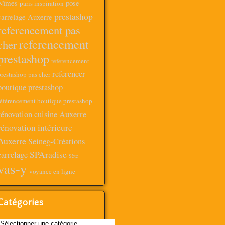
Nîmes
pose
paris inspiration
prestashop
carrelage Auxerre
referencement pas
referencement
cher
prestashop
referencement
referencer
prestashop pas cher
boutique prestashop
référencement boutique prestashop
rénovation cuisine Auxerre
rénovation intérieure
Auxerre
Seineg-Créations
SPAradise
carrelage
Sète
vas-y
voyance en ligne
Catégories