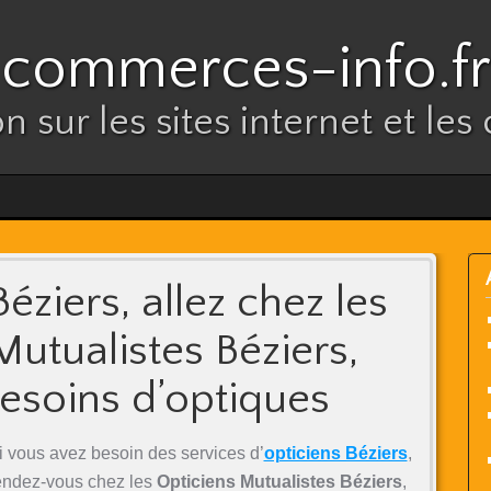
commerces-info.fr
n sur les sites internet et l
éziers, allez chez les
Mutualistes Béziers,
esoins d’optiques
i vous avez besoin des services d’
opticiens Béziers
,
endez-vous chez les
Opticiens Mutualistes Béziers
,