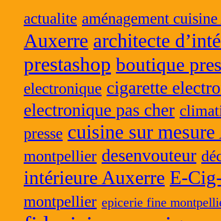
actualite
aménagement cuisine
Auxerre
architecte d’int
prestashop
boutique pres
cigarette electr
electronique
electronique pas cher
climat
cuisine sur mesure
presse
desenvouteur
montpellier
déc
intérieure Auxerre
E-Cig
montpellier
epicerie fine montpelli