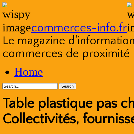
commerces-info.fr
Le magazine d'information s
commerces de proximité
Skip
Home
to
content
Table plastique pas c
Collectivités, fournis