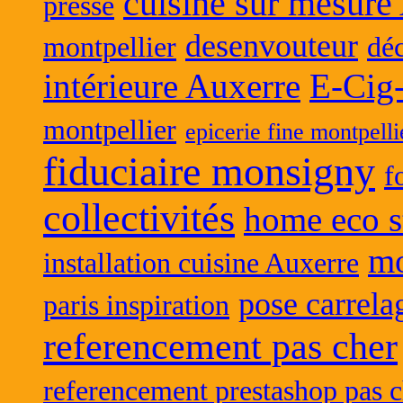
cuisine sur mesure
presse
desenvouteur
montpellier
déc
intérieure Auxerre
E-Cig
montpellier
epicerie fine montpelli
fiduciaire monsigny
f
collectivités
home eco s
mo
installation cuisine Auxerre
pose carrela
paris inspiration
referencement pas cher
referencement prestashop pas c