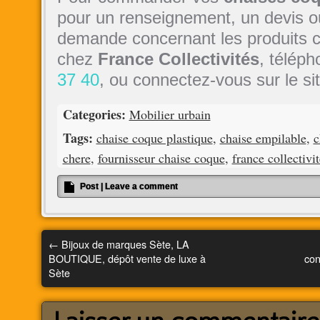
pour un renseignement, un devis o
demande concernant les produits 
chez
France Collectivités
, télép
37 40
, ou connectez-vous sur le si
Categories:
Mobilier urbain
Tags:
chaise coque plastique
,
chaise empilable
,
c
chere
,
fournisseur chaise coque
,
france collectivit
Post
|
Leave a comment
←
Bijoux de marques Sète, LA
BOUTIQUE, dépôt vente de luxe à
con
Sète