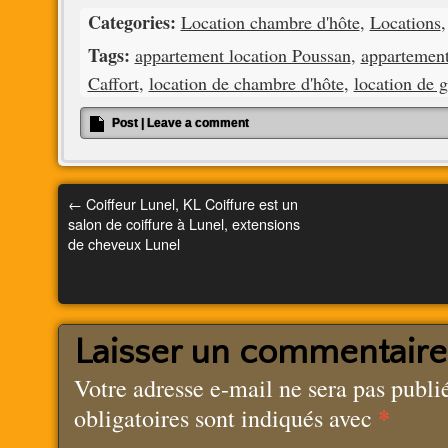
Categories:
Location chambre d'hôte
,
Locations
Tags:
appartement location Poussan
,
appartemen
Caffort
,
location de chambre d'hôte
,
location de g
Post
|
Leave a comment
←
Coiffeur Lunel, KL Coiffure est un
salon de coiffure à Lunel, extensions
de cheveux Lunel
Laisser un commentaire
Votre adresse e-mail ne sera pas publi
*
obligatoires sont indiqués avec