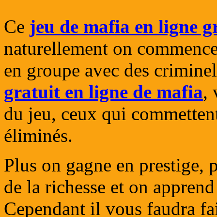
Ce
jeu de mafia en ligne g
naturellement on commence 
en groupe avec des crimin
gratuit en ligne de mafia
,
du jeu, ceux qui commettent
éliminés.
Plus on gagne en prestige, p
de la richesse et on apprend 
Cependant il vous faudra fai