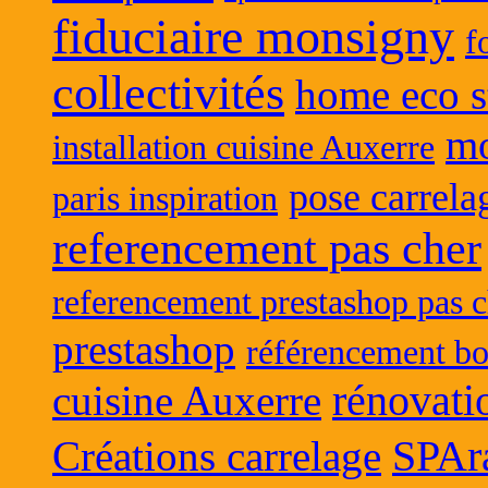
fiduciaire monsigny
f
collectivités
home eco s
mo
installation cuisine Auxerre
pose carrela
paris inspiration
referencement pas cher
referencement prestashop pas c
prestashop
référencement bo
rénovati
cuisine Auxerre
SPAr
Créations carrelage