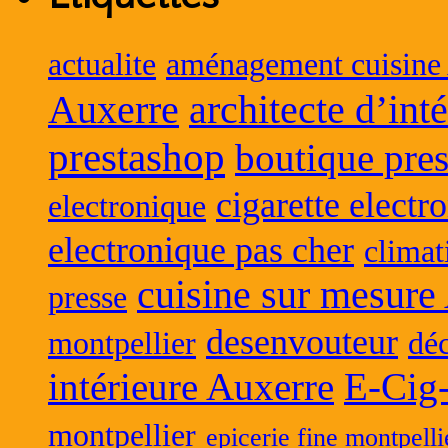
actualite
aménagement cuisine
Auxerre
architecte d’int
prestashop
boutique pres
cigarette electr
electronique
electronique pas cher
climat
cuisine sur mesure
presse
desenvouteur
montpellier
déc
intérieure Auxerre
E-Cig
montpellier
epicerie fine montpelli