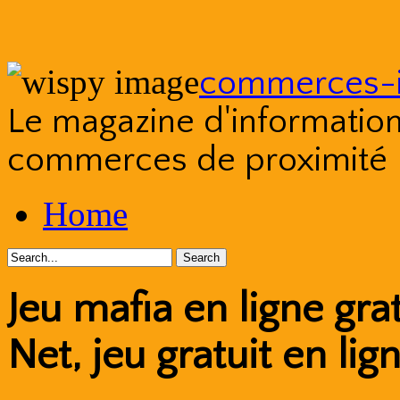
commerces-i
Le magazine d'information s
commerces de proximité
Skip
Home
to
content
Jeu mafia en ligne gra
Net, jeu gratuit en lig