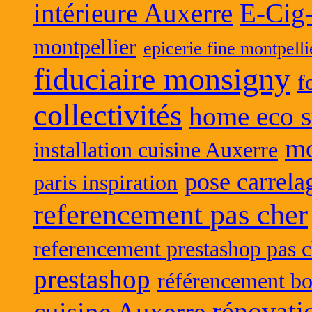
intérieure Auxerre
E-Cig
montpellier
epicerie fine montpelli
fiduciaire monsigny
f
collectivités
home eco s
mo
installation cuisine Auxerre
pose carrela
paris inspiration
referencement pas cher
referencement prestashop pas c
prestashop
référencement bo
rénovati