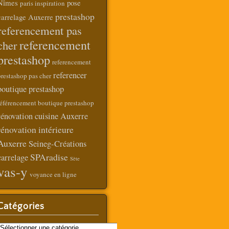
Nîmes
pose
paris inspiration
prestashop
carrelage Auxerre
referencement pas
referencement
cher
prestashop
referencement
referencer
prestashop pas cher
boutique prestashop
référencement boutique prestashop
rénovation cuisine Auxerre
rénovation intérieure
Auxerre
Seineg-Créations
SPAradise
carrelage
Sète
vas-y
voyance en ligne
Catégories