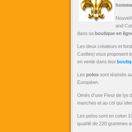
homme
Nouvell
and Cast
dans sa
boutique en lign
Les deux créateurs et fo
Castles) vous proposent 
en vente dans leur
boutiq
Les
polos
sont réalisés ave
Européen.
Ornés d’une Fleur de lys do
manches et au col qui iden
Les polos sont en coton 1
qualité de 220 grammes a