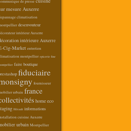
cuisine
communique de presse
sur mesure Auxerre
depannage climatisation
desenvouteur
montpellier
écorateur intérieur Auxerre
décoration intérieure Auxerre
E-Cig-Market
entretien
limatisation montpellier
epicerie fine
faire boutique
ontpellier
fiduciaire
prestashop
monsigny
fournisseur
france
mobilier urbain
collectivités
home eco
staging
informations
Hérault
nstallation cuisine Auxerre
mobilier urbain
Montpellier