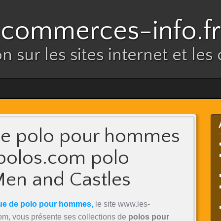
commerces-info.fr
n sur les sites internet et l
de polo pour hommes
olos.com polo
n and Castles
ue de polo pour hommes,
le site www.les-
om, vous présente ses collections de
polos pour