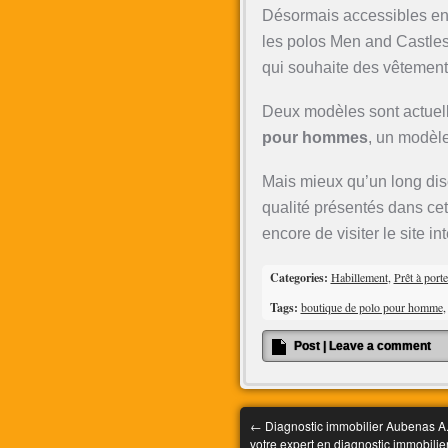
Désormais accessibles en 
les polos Men and Castles,
qui souhaite des vêtement
Deux modèles sont actuell
pour hommes
, un modèle
Mais mieux qu’un long dis
qualité présentés dans ce
encore de visiter le site i
Categories:
Habillement
,
Prêt à port
Tags:
boutique de polo pour homme
Post
|
Leave a comment
←
Diagnostic immobilier Aubenas A.
votre expert en diagnostic immobilie