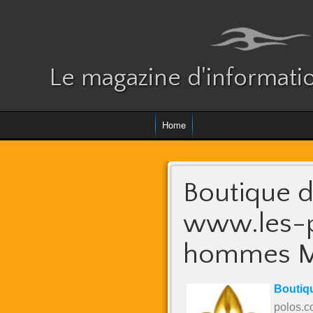
Le magazine d'informatio
Home
Boutique 
www.les-p
hommes Me
Boutiq
polos.c