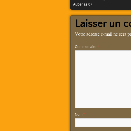
Aubenas 07
Laisser un 
Votre adresse e-mail ne sera p
Commentaire
*
Nom
*