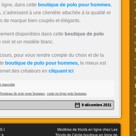
ligne, dans cette
boutique de polo pour hommes
,
 s’adressent à une clientèle attachée à la qualité et
s de marque bien coupés et élégants.
ement disponibles dans cette
boutique de polo
d
 noir et un modèle blanc.
cours, pour vous rendre compte du choix et de la
c
tte
boutique de polo pour hommes,
le mieux est
m
nternet des créateurs en
cliquant ici
er masculin
,
boutique de polo pour hommes
,
vente en ligne polo hommes
9 décembre 2011
i
E.I
Modèles de tricots en ligne chez Les
r à
Tricots de Cécile boutique en ligne de