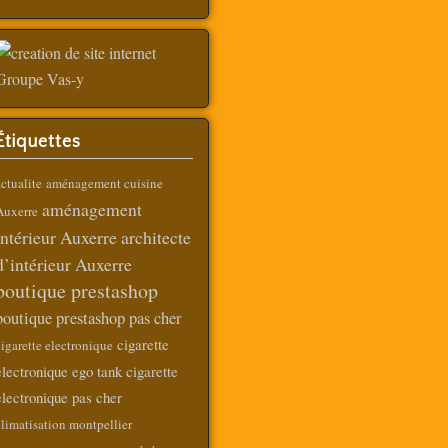
Étiquettes
ctualite
aménagement cuisine
aménagement
Auxerre
intérieur Auxerre
architecte
d’intérieur Auxerre
boutique prestashop
boutique prestashop pas cher
cigarette
igarette electronique
electronique ego tank
cigarette
electronique pas cher
limatisation montpellier