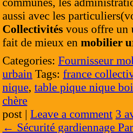
communes, les administratio
aussi avec les particuliers(v
Collectivités
vous offre un 
fait de mieux en
mobilier u
Categories:
Fournisseur mobi
urbain
Tags:
france collecti
nique
,
table pique nique bo
chère
post
|
Leave a comment
3 a
←
Sécurité gardiennage Par