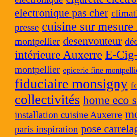
electronique pas cher
climat
cuisine sur mesure
presse
desenvouteur
montpellier
déc
intérieure Auxerre
E-Cig
montpellier
epicerie fine montpelli
fiduciaire monsigny
f
collectivités
home eco s
mo
installation cuisine Auxerre
pose carrela
paris inspiration