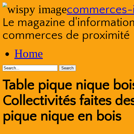
commerces-i
Le magazine d'information s
commerces de proximité
Skip
Home
to
content
Table pique nique boi
Collectivités faites d
pique nique en bois