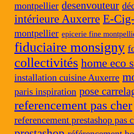
desenvouteur
montpellier
déc
intérieure Auxerre
E-Cig
montpellier
epicerie fine montpelli
fiduciaire monsigny
f
collectivités
home eco s
mo
installation cuisine Auxerre
pose carrela
paris inspiration
referencement pas cher
referencement prestashop pas c
prestashop
référencement bo