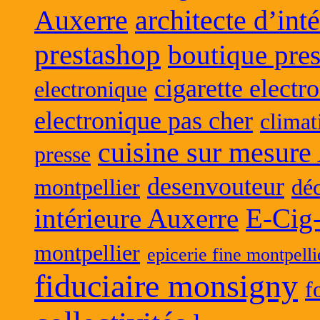
Auxerre
architecte d’int
prestashop
boutique pres
cigarette electr
electronique
electronique pas cher
climat
cuisine sur mesure
presse
desenvouteur
montpellier
déc
intérieure Auxerre
E-Cig
montpellier
epicerie fine montpelli
fiduciaire monsigny
f