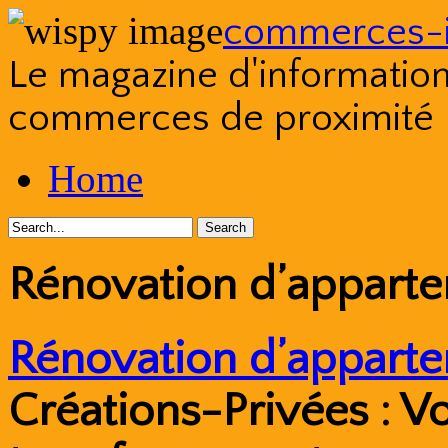
commerces-i
Le magazine d'information s
commerces de proximité
Skip
Home
to
content
Rénovation d’appart
Rénovation d’apparte
Créations-Privées : V