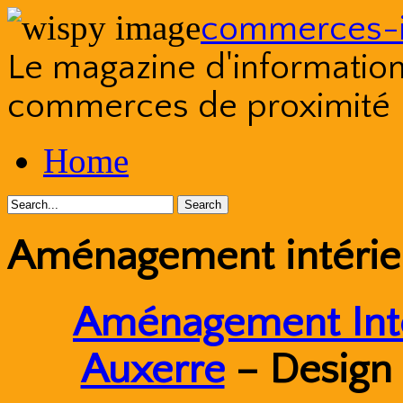
commerces-i
Le magazine d'information s
commerces de proximité
Skip
Home
to
content
Aménagement intérie
Aménagement Inté
Auxerre
– Design 