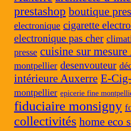
prestashop
boutique pres
cigarette electr
electronique
electronique pas cher
climat
cuisine sur mesure
presse
desenvouteur
montpellier
déc
intérieure Auxerre
E-Cig
montpellier
epicerie fine montpelli
fiduciaire monsigny
f
collectivités
home eco s