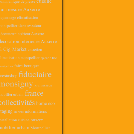
cuisine
communique de presse
sur mesure Auxerre
depannage climatisation
desenvouteur
montpellier
écorateur intérieur Auxerre
décoration intérieure Auxerre
E-Cig-Market
entretien
limatisation montpellier
epicerie fine
faire boutique
ontpellier
fiduciaire
prestashop
monsigny
fournisseur
france
mobilier urbain
collectivités
home eco
staging
informations
Hérault
nstallation cuisine Auxerre
mobilier urbain
Montpellier