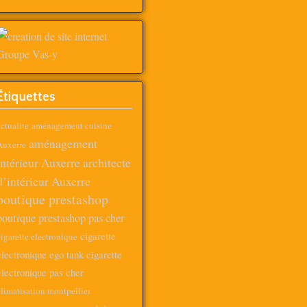
Étiquettes
ctualite
aménagement cuisine
aménagement
Auxerre
intérieur Auxerre
architecte
d’intérieur Auxerre
boutique prestashop
boutique prestashop pas cher
cigarette
igarette electronique
electronique ego tank
cigarette
electronique pas cher
limatisation montpellier