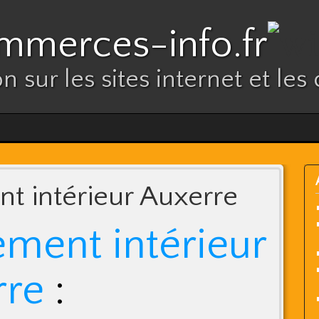
mmerces-info.fr
n sur les sites internet et l
 intérieur Auxerre
ment intérieur
rre
: