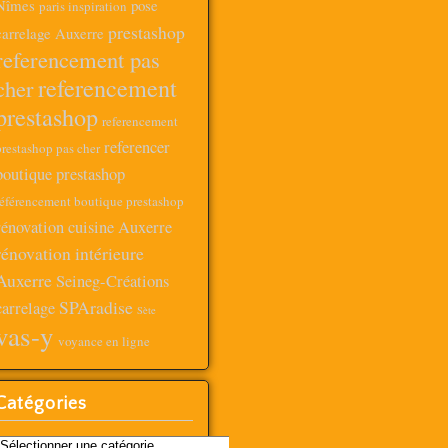
Nîmes
pose
paris inspiration
prestashop
carrelage Auxerre
referencement pas
referencement
cher
prestashop
referencement
referencer
prestashop pas cher
boutique prestashop
référencement boutique prestashop
rénovation cuisine Auxerre
rénovation intérieure
Auxerre
Seineg-Créations
SPAradise
carrelage
Sète
vas-y
voyance en ligne
Catégories