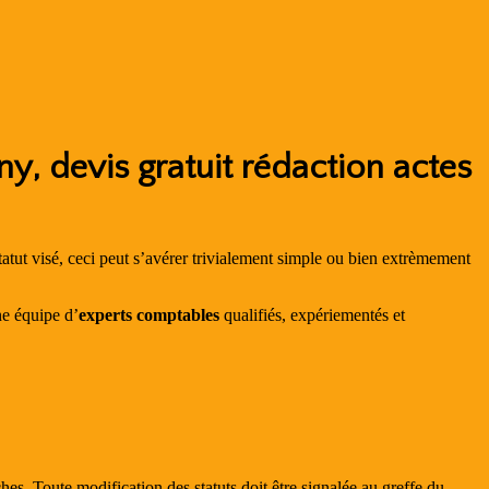
y, devis gratuit rédaction actes
le statut visé, ceci peut s’avérer trivialement simple ou bien extrèmement
ne équipe d’
experts comptables
qualifiés, expériementés et
. Toute modification des statuts doit être signalée au greffe du