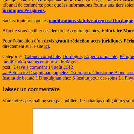
tribunal de commerce pour que les informations fournis aux tiers soien
juridiques Périgueux
.
Sachez toutefois que les
modifications statuts entreprise Dordogne
Afin de vous faciliter ces démarches contraignantes,
Fiduciaire Mon
Pour l’obtention d’un
devis gratuit rédaction actes juridiques Pér
directement sur le site
ici
.
Categories:
Cabinet comptable
,
Dordogne
,
Expert comptable
,
Périgu
modification statuts entreprise dordogne
post
|
Leave a comment
14 août 2012
←
Béton ciré Draguignan, appelez l’Entreprise Christophe Blanc, co
Institut de beauté à Draguignan chez S Institut pour des soins La Ph
Laisser un commentaire
Votre adresse e-mail ne sera pas publiée.
Les champs obligatoires son