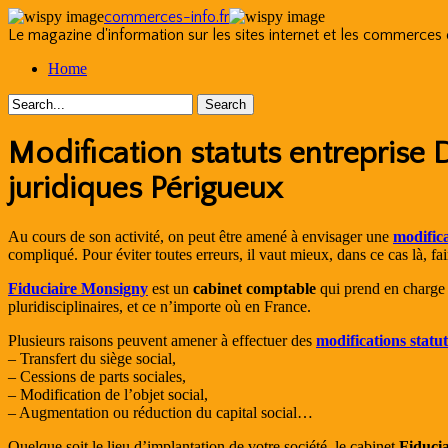
commerces-info.fr
Le magazine d'information sur les sites internet et les commerces
Skip
Home
to
content
Modification statuts entreprise 
juridiques Périgueux
Au cours de son activité, on peut être amené à envisager une
modific
compliqué. Pour éviter toutes erreurs, il vaut mieux, dans ce cas là, fa
Fiduciaire Monsigny
est un
cabinet comptable
qui prend en charge l
pluridisciplinaires, et ce n’importe où en France.
Plusieurs raisons peuvent amener à effectuer des
modifications statu
– Transfert du siège social,
– Cessions de parts sociales,
– Modification de l’objet social,
– Augmentation ou réduction du capital social…
Quelque soit le lieu d’implantation de votre société, le cabinet
Fiduci