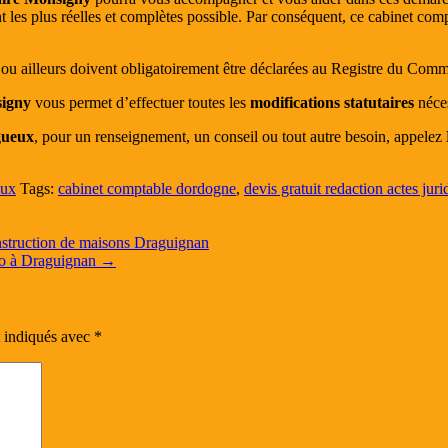
t les plus réelles et complètes possible. Par conséquent, ce cabinet com
ou ailleurs doivent obligatoirement être déclarées au Registre du Comm
signy
vous permet d’effectuer toutes les
modifications statutaires
néces
igueux
, pour un renseignement, un conseil ou tout autre besoin, appelez
eux
Tags:
cabinet comptable dordogne
,
devis gratuit redaction actes jur
nstruction de maisons Draguignan
yto à Draguignan
→
t indiqués avec
*