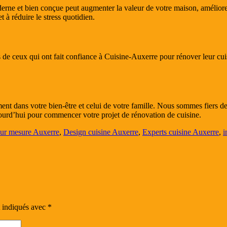
ne et bien conçue peut augmenter la valeur de votre maison, améliorer 
 à réduire le stress quotidien.
 de ceux qui ont fait confiance à Cuisine-Auxerre pour rénover leur cui
t dans votre bien-être et celui de votre famille. Nous sommes fiers de t
jourd’hui pour commencer votre projet de rénovation de cuisine.
sur mesure Auxerre
,
Design cuisine Auxerre
,
Experts cuisine Auxerre
,
i
t indiqués avec
*