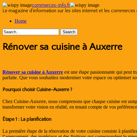
commerces-info.fr
Le magazine d'information sur les sites internet et les commerces
Skip
Home
to
content
Rénover sa cuisine à Auxerre
Rénover sa cuisine à Auxerre
est une étape passionnante qui peut tr
parfaite. Que vous souhaitiez moderniser votre espace ou optimiser 
Pourquoi choisir Cuisine-Auxerre ?
Chez Cuisine-Auxerre, nous comprenons que chaque cuisine est unique.
transformer votre vision en réalité, en tenant compte de vos préférence
Étape 1 : La planification
La première étape de la rénovation de votre cuisine consiste à plani
l’agencement, des matériaux et des finitions qui correspondent le mieux