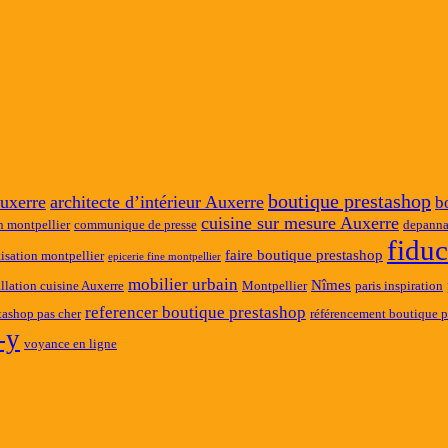
boutique prestashop
uxerre
architecte d’intérieur Auxerre
b
cuisine sur mesure Auxerre
n montpellier
communique de presse
depanna
fidu
faire boutique prestashop
tisation montpellier
epicerie fine montpellier
mobilier urbain
Nîmes
allation cuisine Auxerre
Montpellier
paris inspiration
referencer boutique prestashop
tashop pas cher
référencement boutique p
-y
voyance en ligne