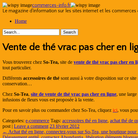
commerces-info.fr
Le magazine d'information sur les sites internet et les commerces
Skip
Home
to
content
Vente de thé vrac pas cher en li
Vous trouverez chez
So-Tea,
site de
vente de thé vrac pas cher en l
tout particulier.
Différents
accessoires de thé
sont aussi à votre disposition sur ce site
conservation…
Chez
So-Tea
,
site de vente de thé vrac pas cher en ligne
, une large
infusions de fleurs vous est proposée à la vente.
Pour en savoir plus ou commander chez So-Tea, cliquez
ici
, vous pou
Categories:
e-commerce
Tags:
accessoires thé en ligne
,
achat thé de qu
post
|
Leave a comment
23 février 2012
←
Achat thé en ligne, connectez-vous sur So-Tea, une boutique pour l
Dégagement entité, contactez Abundantia, libération éléments bloqua