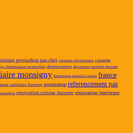
outique prestashop pas cher
cigarette
cigarette electronique
desenvouteur
ge climatisation montpellier
décorateur intérieur Auxerre
ciaire monsigny
france
fournisseur mobilier urbain
referencement pas
prestashop
pose carrelage Auxerre
rénovation intérieure
rénovation cuisine Auxerre
restashop