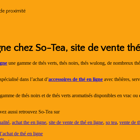
 de proximité
gne chez So-Tea, site de vente thé
igne
une gamme de thés verts, thés noirs, thés wulong, de nombreux thé
 spécialisé dans l’achat d’
accessoires de thé en ligne
avec théières, servi
 gamme de thés noirs et de thés verts aromatisés disponibles en vrac ou e
vez aussi retrouvez So-Tea sur
alité
,
achat the en ligne
,
site de vente de thé en ligne
,
so tea
,
vente de t
’achat de thé en ligne
nts
→