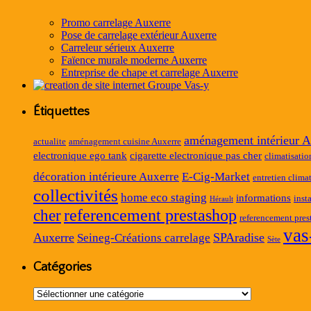
Promo carrelage Auxerre
Pose de carrelage extérieur Auxerre
Carreleur sérieux Auxerre
Faïence murale moderne Auxerre
Entreprise de chape et carrelage Auxerre
Étiquettes
aménagement intérieur A
actualite
aménagement cuisine Auxerre
electronique ego tank
cigarette electronique pas cher
climatisatio
décoration intérieure Auxerre
E-Cig-Market
entretien clima
collectivités
home eco staging
informations
inst
Hérault
referencement prestashop
cher
referencement pres
vas
Auxerre
SPAradise
Seineg-Créations carrelage
Sète
Catégories
Catégories