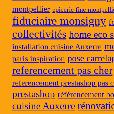
montpellier
epicerie fine montpelli
fiduciaire monsigny
f
collectivités
home eco s
mo
installation cuisine Auxerre
pose carrela
paris inspiration
referencement pas cher
referencement prestashop pas c
prestashop
référencement bo
rénovati
cuisine Auxerre