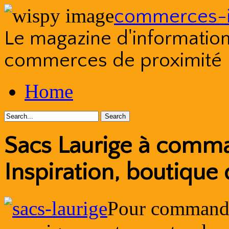
commerces-i
Le magazine d'information s
commerces de proximité
Skip
Home
to
content
Sacs Laurige à comma
Inspiration, boutique 
Pour command