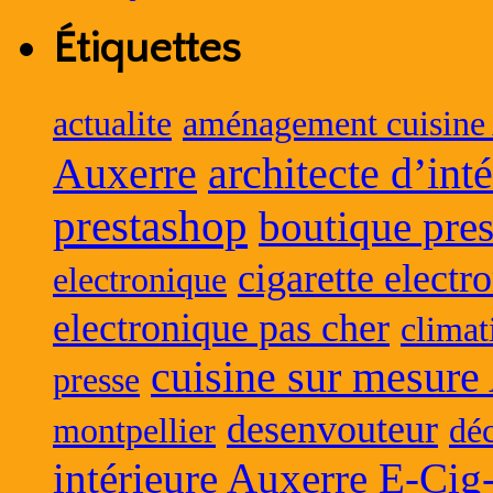
Étiquettes
actualite
aménagement cuisine
Auxerre
architecte d’int
prestashop
boutique pres
cigarette electr
electronique
electronique pas cher
climat
cuisine sur mesure
presse
desenvouteur
montpellier
déc
intérieure Auxerre
E-Cig