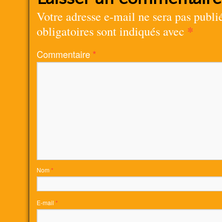
Votre adresse e-mail ne sera pas publi
*
obligatoires sont indiqués avec
Commentaire
*
Nom
*
E-mail
*