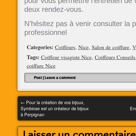
pour vous permettre l’entretien de
deux rendez-vous.
N’hésitez pas à venir consulter la 
professionnel
Categories:
Coiffeurs
,
Nice
,
Salon de coiffure
,
V
Tags:
Coiffeur visagiste Nice
,
Coiffeurs Conseils
coiffure Nice
Post
|
Leave a comment
←
Pour la création de vos bijoux,
Symbiose est un créateur de bijoux
Ens
à Perpignan
Laisser un commentaire