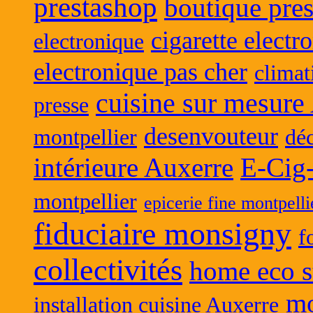
prestashop
boutique pres
cigarette electr
electronique
electronique pas cher
climat
cuisine sur mesure
presse
desenvouteur
montpellier
déc
intérieure Auxerre
E-Cig
montpellier
epicerie fine montpelli
fiduciaire monsigny
f
collectivités
home eco s
mo
installation cuisine Auxerre