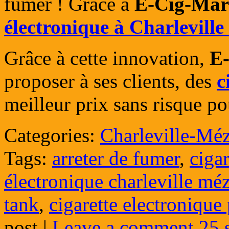
fumer ! Grâce à
E-Cig-Mar
électronique à
Charleville
Grâce à cette innovation,
E
proposer à ses clients, des
c
meilleur prix sans risque po
Categories:
Charleville-Méz
Tags:
arreter de fumer
,
cigar
électronique charleville méz
tank
,
cigarette electronique
post
|
Leave a comment
25 