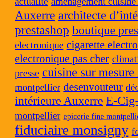
actualite
aménagement cuisine
Auxerre
architecte d’int
prestashop
boutique pres
cigarette electr
electronique
electronique pas cher
climat
cuisine sur mesure
presse
desenvouteur
montpellier
déc
intérieure Auxerre
E-Cig
montpellier
epicerie fine montpelli
fiduciaire monsigny
f