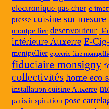
electronique pas cher
climat
cuisine sur mesure
presse
desenvouteur
montpellier
déc
intérieure Auxerre
E-Cig
montpellier
epicerie fine montpelli
fiduciaire monsigny
f
collectivités
home eco s
mo
installation cuisine Auxerre
pose carrela
paris inspiration