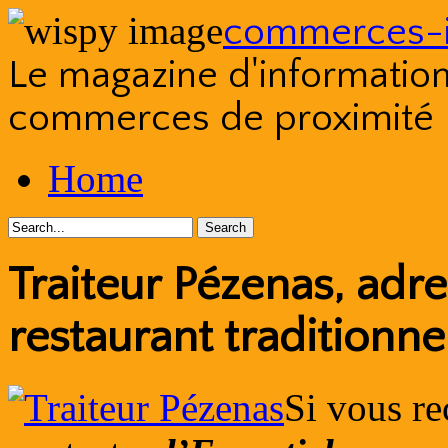
commerces-i
Le magazine d'information s
commerces de proximité
Skip
Home
to
content
Traiteur Pézenas, adre
restaurant traditionne
Si vous r