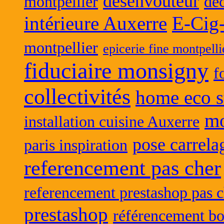
desenvouteur
montpellier
déc
intérieure Auxerre
E-Cig
montpellier
epicerie fine montpelli
fiduciaire monsigny
f
collectivités
home eco s
mo
installation cuisine Auxerre
pose carrela
paris inspiration
referencement pas cher
referencement prestashop pas c
prestashop
référencement bo