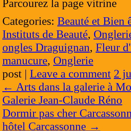
Parcourez la page vitrine
Categories:
Beauté et Bien ê
Instituts de Beauté
,
Ongleri
ongles Draguignan
,
Fleur d
manucure
,
Onglerie
post
|
Leave a comment
2 j
←
Arts dans la galerie à Mo
Galerie Jean-Claude Réno
Dormir pas cher Carcasson
hôtel Carcassonne
→