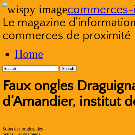
commerces-i
Le magazine d'information s
commerces de proximité
Skip
Home
to
content
Faux ongles Draguigna
d’Amandier, institut 
Soins des ongles, des
mains... et des pieds