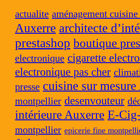
actualite
aménagement cuisine
Auxerre
architecte d’int
prestashop
boutique pres
cigarette electr
electronique
electronique pas cher
climat
cuisine sur mesure
presse
desenvouteur
montpellier
déc
intérieure Auxerre
E-Cig
montpellier
epicerie fine montpelli