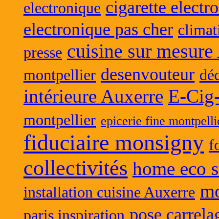
cigarette electr
electronique
electronique pas cher
climat
cuisine sur mesure
presse
desenvouteur
montpellier
déc
intérieure Auxerre
E-Cig
montpellier
epicerie fine montpelli
fiduciaire monsigny
f
collectivités
home eco s
mo
installation cuisine Auxerre
pose carrela
paris inspiration