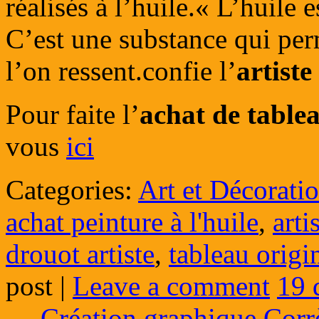
réalisés à l’huile.« L’huile 
C’est une substance qui pe
l’on ressent.confie l’
artiste
Pour faite l’
achat de table
vous
ici
Categories:
Art et Décorati
achat peinture à l'huile
,
arti
drouot artiste
,
tableau origi
post
|
Leave a comment
19 
←
Création graphique Corr