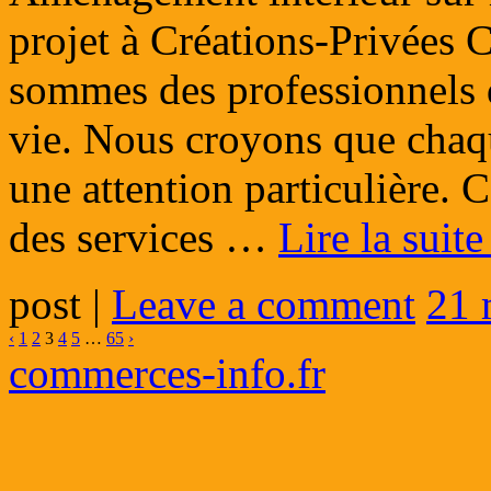
projet à Créations-Privées 
sommes des professionnels d
vie. Nous croyons que chaqu
une attention particulière.
des services …
Lire la suit
post
|
Leave a comment
21 
‹
1
2
3
4
5
…
65
›
commerces-info.fr