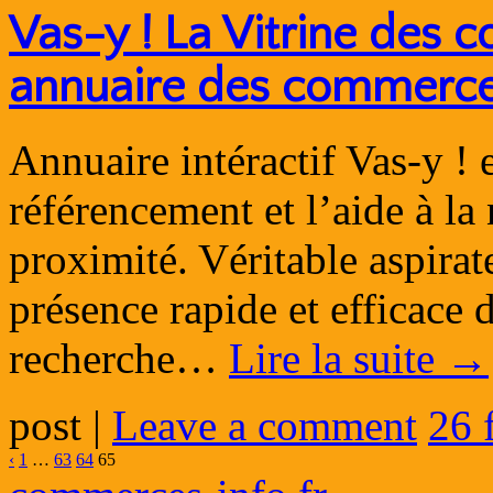
Vas-y ! La Vitrine des 
annuaire des commerce
Annuaire intéractif Vas-y ! e
référencement et l’aide à l
proximité. Véritable aspira
présence rapide et efficace 
recherche…
Lire la suite
→
post
|
Leave a comment
26 
‹
1
…
63
64
65