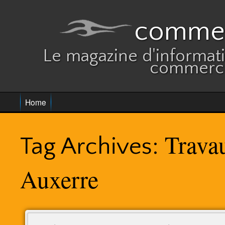
commer
Le magazine d'informatio
commerce
Home
Trava
Tag Archives:
Auxerre